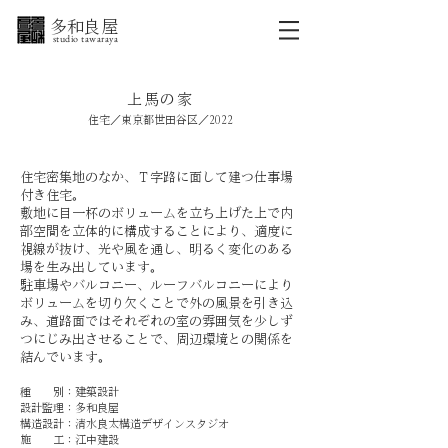
​ 多和良屋
studio tawaraya
上馬の家
住宅／東京都世田谷区／2022
住宅密集地のなか、Ｔ字路に面して建つ仕事場
付き住宅。
敷地に目一杯のボリュームを立ち上げた上で内
部空間を立体的に構成することにより、適度に
視線が抜け、光や風を通し、明るく変化のある
場を生み出しています。
駐車場やバルコニー、ルーフバルコニーにより
ボリュームを切り欠くことで外の風景を引き込
み、道路面ではそれぞれの室の雰囲気を少しず
つにじみ出させることで、周辺環境との関係を
結んでいます。
​種 別：建築設計
設計監理：
多和良屋
構造設計：清水良太構造デザインスタジオ
施 工：江中建設