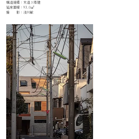
構造規模：木造３階建
延床面積：93.0㎡
​撮 影：淺川敏