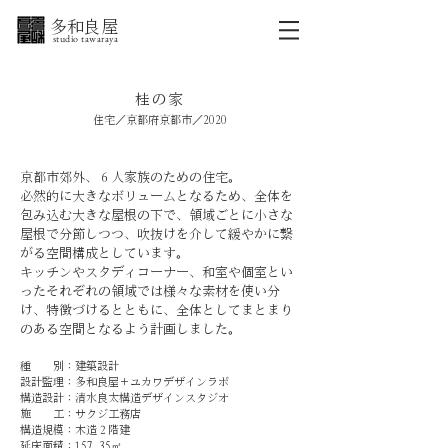
​ 多和良屋
studio tawaraya
桂の家
住宅／京都府京都市／2020
京都市郊外、６人家族のための住宅。
必然的に大きなボリュームとなるため、全体を
包み込む大きな屋根の下で、領域ごとに小さな
屋根で分節しつつ、吹抜けを介して緩やかに繋
がる空間構成としています。
キッチンやスタディコーナー、和室や個室とい
ったそれぞれの領域では様々な素材を使い分
け、特徴づけるとともに、全体としてまとまり
のある空間となるよう計画しました。
​種 別：建築設計
設計監理：多和良屋＋ユカワデザインラボ
構造設計：清水良太構造デザインスタジオ
施 工：サクジ工務店
構造規模：木造２階建
延床面積：157.35
㎡