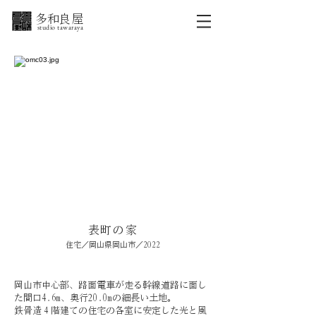
​ 多和良屋
studio tawaraya
表町の家
住宅／岡山県岡山市／2022
岡山市中心部、路面電車が走る幹線道路に面し
た間口4.6m、奥行20.0mの細長い土地。
鉄骨造４階建ての住宅の各室に安定した光と風