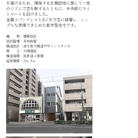
を届けるため、隣接する北側路地に面して一定
のリズムで窓を配するとともに、中央部にライ
トコートを設けました。
金属スパンドレルとALCを交互に積層し、シン
プルな表情でまとめた都市型住宅です。
​種 別：建築設計
設計監理：多和良屋
構造設計：清水良太構造デザインスタジオ
施 工：太陽建設
構造規模：鉄骨造４階建
延床面積：246.8
㎡